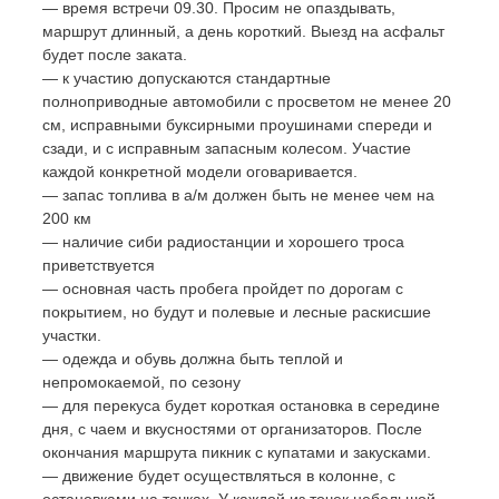
— время встречи 09.30. Просим не опаздывать,
маршрут длинный, а день короткий. Выезд на асфальт
будет после заката.
— к участию допускаются стандартные
полноприводные автомобили с просветом не менее 20
см, исправными буксирными проушинами спереди и
сзади, и с исправным запасным колесом. Участие
каждой конкретной модели оговаривается.
— запас топлива в а/м должен быть не менее чем на
200 км
— наличие сиби радиостанции и хорошего троса
приветствуется
— основная часть пробега пройдет по дорогам с
покрытием, но будут и полевые и лесные раскисшие
участки.
— одежда и обувь должна быть теплой и
непромокаемой, по сезону
— для перекуса будет короткая остановка в середине
дня, с чаем и вкусностями от организаторов. После
окончания маршрута пикник с купатами и закусками.
— движение будет осуществляться в колонне, с
остановками на точках. У каждой из точек небольшой