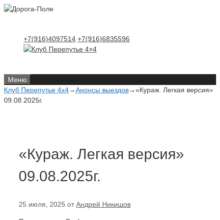
Перейти
Перейти
к
к
содержимому
содержимому
+7(916)4097514
+7(916)6835596
Меню
Клуб Перепутье 4x4
→
Анонсы выездов
→
«Кураж. Легкая версия»
09.08.2025г.
«Кураж. Легкая версия»
09.08.2025г.
25 июля, 2025
от
Андрей Никишов