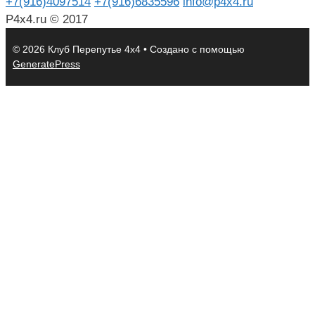
+7(916)4097514
+7(916)6835596
info@p4x4.ru
P4x4.ru © 2017
© 2026 Клуб Перепутье 4x4
• Создано с помощью
GeneratePress