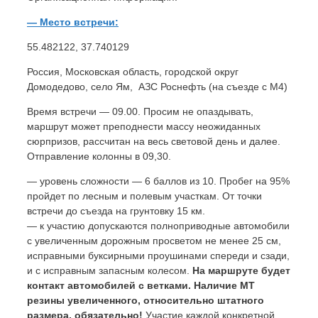
— Место встречи:
55.482122, 37.740129
Россия, Московская область, городской округ
Домодедово, село Ям, АЗС Роснефть (на съезде с М4)
Время встречи — 09.00. Просим не опаздывать,
маршрут может преподнести массу неожиданных
сюрпризов, рассчитан на весь световой день и далее.
Отправление колонны в 09,30.
— уровень сложности — 6 баллов из 10. Пробег на 95%
пройдет по​ лесным и полевым участкам. От точки
встречи до съезда на грунтовку 15 км.
— к участию допускаются полноприводные автомобили
с увеличенным дорожным просветом не менее 25 см,
исправными буксирными проушинами спереди и сзади,
и с исправным запасным колесом.
На маршруте будет​
контакт автомобилей с ветками. Наличие МТ
резины увеличенного, относительно штатного
размера, обязательно!
Участие каждой конкретной