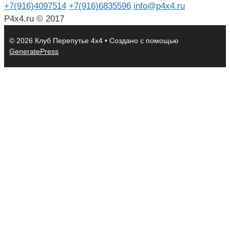
+7(916)4097514
+7(916)6835596
info@p4x4.ru
P4x4.ru © 2017
© 2026 Клуб Перепутье 4x4
• Создано с помощью
GeneratePress