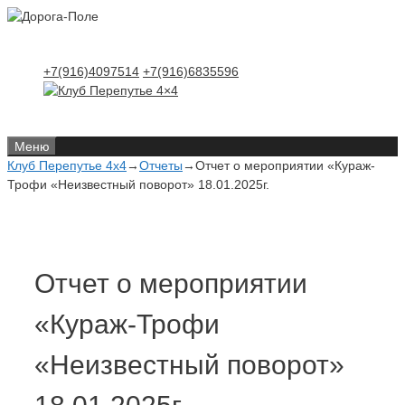
Перейти
Перейти
к
к
содержимому
содержимому
+7(916)4097514
+7(916)6835596
Меню
Клуб Перепутье 4x4
→
Отчеты
→
Отчет о мероприятии «Кураж-
Трофи «Неизвестный поворот» 18.01.2025г.
Отчет о мероприятии
«Кураж-Трофи
«Неизвестный поворот»