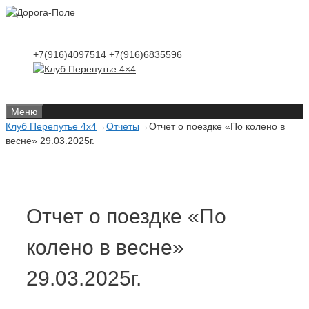
Перейти
Перейти
к
к
содержимому
содержимому
+7(916)4097514
+7(916)6835596
Меню
Клуб Перепутье 4x4
→
Отчеты
→
Отчет о поездке «По колено в
весне» 29.03.2025г.
Отчет о поездке «По
колено в весне»
29.03.2025г.