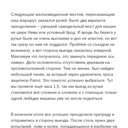
Следующим малоизведанным местом, пересекающим
наш маршрут, оказался ручей. Было два варианта
преодоления – узенький самодельный мост для машин
не шире Нивы или условный брод. И вроде бы берега у
ручья были не очень высокими и дно не илистое, но вот
так сразу он нам не поддался. Проблем со съездом не
возникало, а вот сторона выезда оказалась коварной.
Максимум что получалось, это закинуть переднюю ось
наверх. Дело осложнялось отсутствием деревьев на
противоположной стороне. Тем не менее, был найден
небольшой пенёк, за который через удлинитель троса
зацепили Patrol. Это помогло успешно выбраться. Тут
мы провели ещё часа 1,5, так как выезд из ручья
становился всё сложнее и сложнее и с помощью только
одной лебёдки машины уже не могли подняться.
В конечном итоге все успешно преодолели преграду и
отправились в сторону выезда. После столь ярких двух
испытаний, лужи и колеи, попадающиеся в изобилии на