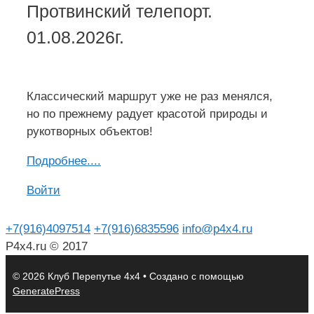
Протвинский телепорт.
01.08.2026г.
Классический маршрут уже не раз менялся,
но по прежнему радует красотой природы и
рукотворных объектов!
Подроб
н
ее....
Войти
+7(916)4097514
+7(916)6835596
info@p4x4.ru
P4x4.ru © 2017
© 2026 Клуб Перепутье 4x4
• Создано с помощью
GeneratePress