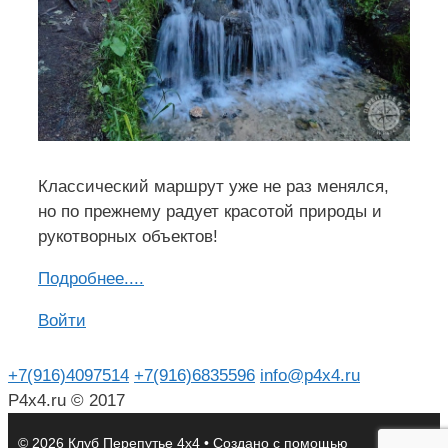
Классический маршрут уже не раз менялся,
но по прежнему радует красотой природы и
рукотворных объектов!
Подроб
н
ее....
Войти
+7(916)4097514
+7(916)6835596
info@p4x4.ru
P4x4.ru © 2017
© 2026 Клуб Перепутье 4x4
• Создано с помощью