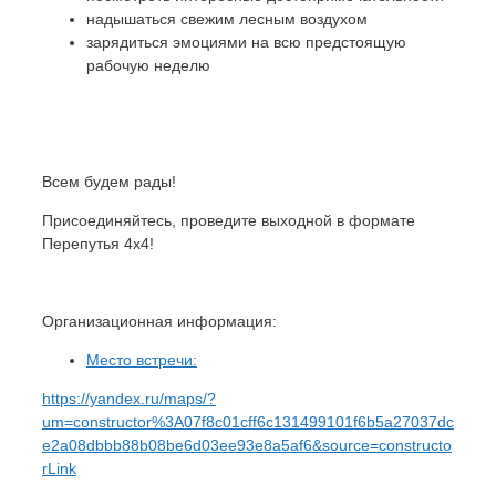
надышаться свежим лесным воздухом
зарядиться эмоциями на всю предстоящую
рабочую неделю
Всем будем рады!
Присоединяйтесь, проведите выходной в формате
Перепутья 4х4!
Организационная информация:
Место встречи:
https://yandex.ru/maps/?
um=constructor%3A07f8c01cff6c131499101f6b5a27037dc
e2a08dbbb88b08be6d03ee93e8a5af6&source=constructo
rLink