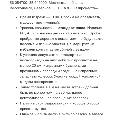
56.054700, 35.949000, Московская область,
Волоколамск, Северное ш., 18, АЗС «Газпронефть»
Время встречи —10.00. Просим не опаздывать,
маршрут протяженный.
Уровень сложности —
стандарт плюс
. Наличие
МТ, АТ или зимней резины обязательно! Пробег
пройдет по дорогам с покрытием, но будут также
полевые и лесные участки. На маршруте
не
избежен
контакт автомобилей с ветками.
К участию допускаются стандартные
полноприводные автомобили с просветом не
менее 20 см, исправными буксирными
проушинами спереди и сзади, и с исправным
запасным колесом. Участие каждой конкретной
модели оговаривается.
Запас топлива в а/м на месте встречи должен
быть не менее чем на 250 км, далее
централизованное посещение заправок.
Наличие сиби радиостанции и хорошего троса
приветствуется.
Одежда и обувь должна быть по сезону, в запасе