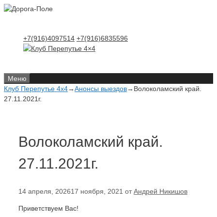
Перейти
Перейти
к
к
содержимому
содержимому
+7(916)4097514
+7(916)6835596
Меню
Клуб Перепутье 4x4
→
Анонсы выездов
→
Волоколамский край.
27.11.2021г.
Волоколамский край.
27.11.2021г.
14 апреля, 2026
17 ноября, 2021
от
Андрей Никишов
Приветствуем Вас!