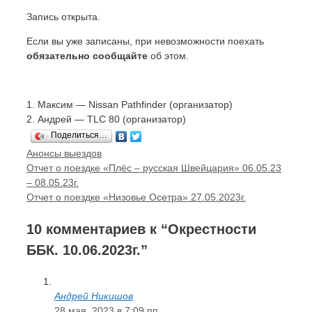
Запись открыта.
Если вы уже записаны, при невозможности поехать
обязательно сообщайте
об этом.
1. Максим — Nissan Pathfinder (организатор)
2. Андрей — TLC 80 (организатор)
Поделиться…
Рубрики
Анонсы выездов
Навигация
Отчет о поездке «Плёс – русская Швейцария» 06.05.23
записи
– 08.05.23г.
Отчет о поездке «Низовье Осетра» 27.05.2023г.
10 комментариев к “Окрестности
ББК. 10.06.2023г.”
Андрей Никишов
28 мая, 2023 в 7:09 пп