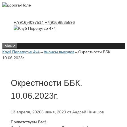
Перейти
Перейти
к
к
содержимому
содержимому
+7(916)4097514
+7(916)6835596
Меню
Клуб Перепутье 4x4
→
Анонсы выездов
→
Окрестности ББК.
10.06.2023г.
Окрестности ББК.
10.06.2023г.
13 апреля, 2026
6 июня, 2023
от
Андрей Никишов
Приветствуем Вас!