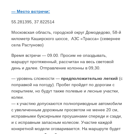
— Место встречи:
55.281395, 37.822514
Московская область, городской округ Домодедово, 58-й
километр Каширского шоссе, АЗС «Трасса» (севернее
села Растуново)
Время встречи — 09.00. Просим не опаздывать,
маршрут протяженный, рассчитан на весь световой
день и далее. Отправление колонны в 09,30.
— уровень сложности —
предположительно легкий
(с
поправкой на погоду). Пробег пройдет по дорогам с
покрытием, но будут также полевые и лесные участки,
колеи.
— к участию допускаются полноприводные автомобили
с увеличенным дорожным просветом не менее 20 см,
исправными буксирными проушинами спереди и сзади,
и с исправным запасным колесом. Участие каждой
конкретной модели оговаривается. На маршруте будет