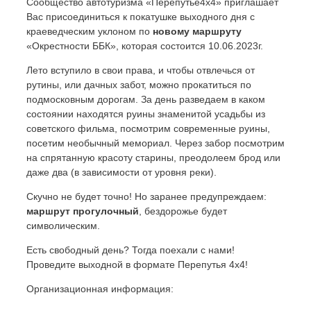
Сообщество автотуризма «Перепутье4х4» приглашает
Вас присоединиться к покатушке выходного дня с
краеведческим уклоном по
новому маршруту
«Окрестности ББК», которая состоится 10.06.2023г.
Лето вступило в свои права, и чтобы отвлечься от
рутины, или дачных забот, можно прокатиться по
подмосковным дорогам. За день разведаем в каком
состоянии находятся руины знаменитой усадьбы из
советского фильма, посмотрим современные руины,
посетим необычный мемориал. Через забор посмотрим
на спрятанную красоту старины, преодолеем брод или
даже два (в зависимости от уровня реки).
Скучно не будет точно! Но заранее предупреждаем:
маршрут прогулочный
, бездорожье будет
символическим.
Есть свободный день? Тогда поехали с нами!
Проведите выходной в формате Перепутья 4х4!
Организационная информация: