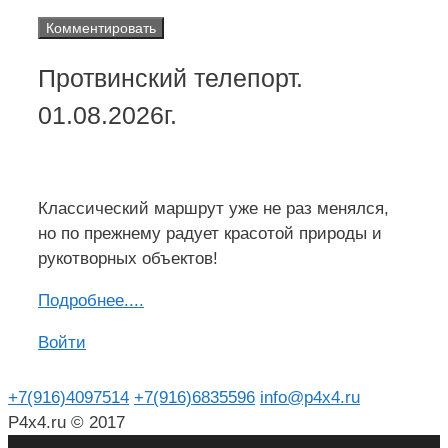
Протвинский телепорт.
01.08.2026г.
Классический маршрут уже не раз менялся,
но по прежнему радует красотой природы и
рукотворных объектов!
Подроб
н
ее....
Войти
+7(916)4097514
+7(916)6835596
info@p4x4.ru
P4x4.ru © 2017