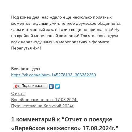
Под конец дня, нас ждало еще несколько приятных
моментов: вкусный ужин, теплое дружеское общение за
чаем и отменный закат! Такие вещи не приедаются! Ну
по крайней мере нашей компании! Так что снова ждем
всех неравнодушных на мероприятиях в формате
Перепутья 4х4!
Все фото здесь:
https://vk.com/album-145278133_306382260
Поделиться…
Рубрики
Отчеты
Навигация
Верейское княжество. 17.08.2024г
записи
Путешествие на Кольский 2024г.
1 комментарий к “Отчет о поездке
«Верейское княжество» 17.08.2024г.”