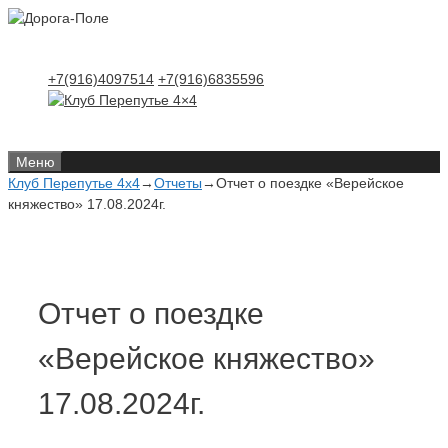
Перейти
Перейти
к
к
содержимому
содержимому
+7(916)4097514
+7(916)6835596
Меню
Клуб Перепутье 4x4
→
Отчеты
→
Отчет о поездке «Верейское
княжество» 17.08.2024г.
Отчет о поездке
«Верейское княжество»
17.08.2024г.