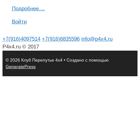
Подроб
н
ее....
Войти
+7(916)4097514
+7(916)6835596
info@p4x4.ru
P4x4.ru © 2017
© 2026 Клуб Перепутье 4x4
• Создано с помощью
GeneratePress