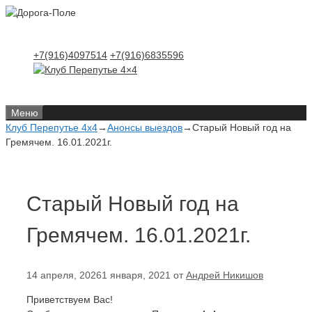
Перейти
Перейти
к
к
содержимому
содержимому
+7(916)4097514
+7(916)6835596
Меню
Клуб Перепутье 4x4
→
Анонсы выездов
→
Старый Новый год на
Гремячем. 16.01.2021г.
Старый Новый год на
Гремячем. 16.01.2021г.
14 апреля, 2026
1 января, 2021
от
Андрей Никишов
Приветствуем Вас!