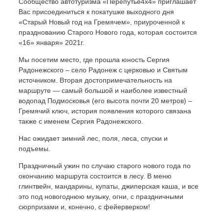
Сообщество автотуризма «Перепутье4х4» приглашает
Вас присоединиться к покатушке выходного дня
«Старый Новый год на Гремячем», приуроченной к
празднованию Старого Нового года, которая состоится
«16» января» 2021г.
Мы посетим место, где прошла юность Сергия
Радонежского – село Радонеж с церковью и Святым
источником. Вторая достопримечательность на
маршруте — самый большой и наиболее известный
водопад Подмосковья (его высота почти 20 метров) –
Гремячий ключ, история появления которого связана
также с именем Сергия Радонежского.
Нас ожидает зимний лес, поля, леса, спуски и
подъемы.
Праздничный ужин по случаю старого нового года по
окончанию маршрута состоится в лесу. В меню
глинтвейн, мандарины, купаты, джиперская каша, и все
это под новогоднюю музыку, огни, с праздничными
сюрпризами и, конечно, с фейерверком!