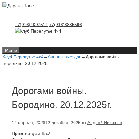
Перейти
Перейти
к
к
содержимому
содержимому
+7(916)4097514
+7(916)6835596
Меню
Клуб Перепутье 4x4
→
Анонсы выездов
→
Дорогами войны.
Бородино. 20.12.2025г.
Дорогами войны.
Бородино. 20.12.2025г.
14 апреля, 2026
12 декабря, 2025
от
Андрей Никишов
Приветствуем Вас!