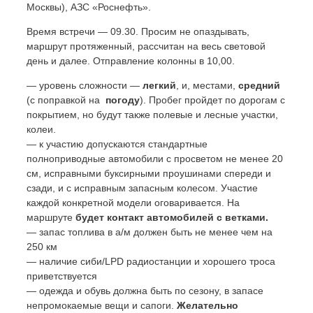
Москвы), АЗС «Роснефть».
Время встречи — 09.30. Просим не опаздывать,
маршрут протяженный, рассчитан на весь световой
день и далее. Отправление колонны в 10,00.
— уровень сложности —
легкий
, и, местами,
средний
(с поправкой на
погоду
). Пробег пройдет по дорогам с
покрытием, но будут также полевые и лесные участки,
колеи.
— к участию допускаются стандартные
полноприводные автомобили с просветом не менее 20
см, исправными буксирными проушинами спереди и
сзади, и с исправным запасным колесом. Участие
каждой конкретной модели оговаривается. На
маршруте
будет контакт автомобилей с ветками.
— запас топлива в а/м должен быть не менее чем на
250 км
— наличие сиби/LPD радиостанции и хорошего троса
приветствуется
— одежда и обувь должна быть по сезону, в запасе
непромокаемые вещи и сапоги.
Желательно