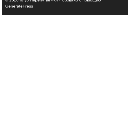
© 2026 Клуб Перепутье 4x4
• Создано с помощью
GeneratePress