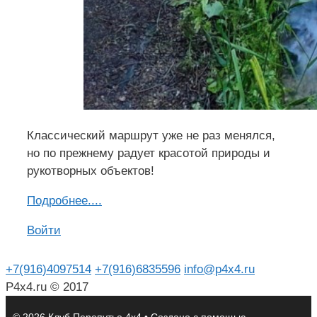
Классический маршрут уже не раз менялся,
но по прежнему радует красотой природы и
рукотворных объектов!
Подроб
н
ее....
Войти
+7(916)4097514
+7(916)6835596
info@p4x4.ru
P4x4.ru © 2017